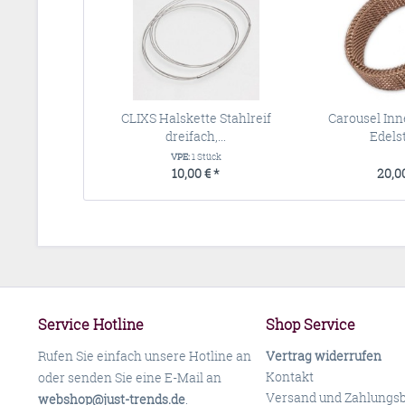
CLIXS Halskette Stahlreif
Carousel Inn
dreifach,...
Edelst
VPE:
1 Stück
10,00 € *
20,00
Service Hotline
Shop Service
Rufen Sie einfach unsere Hotline an
Vertrag widerrufen
Kontakt
oder senden Sie eine E-Mail an
Versand und Zahlungs
webshop@just-trends.de
.