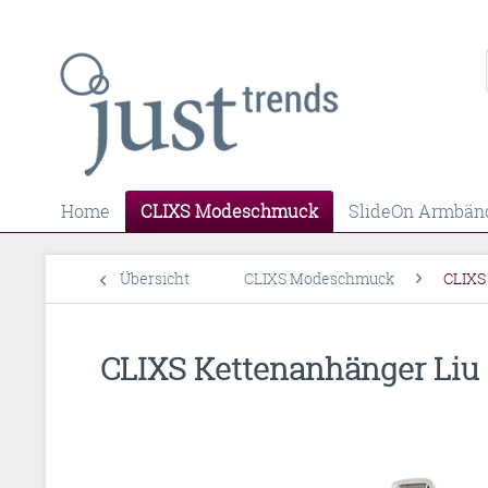
Home
CLIXS Modeschmuck
SlideOn Armbän
Übersicht
CLIXS Modeschmuck
CLIXS
CLIXS Kettenanhänger Liu -