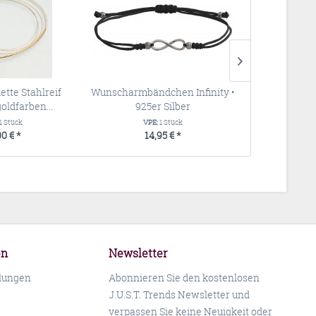
ette Stahlreif
Wunscharmbändchen Infinity •
Wunscharmbä
goldfarben...
925er Silber
925e
1 Stück
VPE:
1 Stück
VP
00 € *
14,95 € *
14
en
Newsletter
llungen
Abonnieren Sie den kostenlosen
J.U.S.T. Trends Newsletter und
verpassen Sie keine Neuigkeit oder