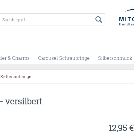
der & Charms
Carousel Schraubringe
Silberschmuck
 Kettenanhänger
 versilbert
12,95 €