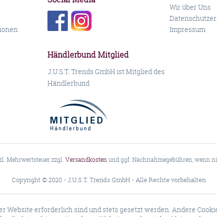
Wir über Uns
Datenschutzer
ionen
Impressum
Händlerbund Mitglied
J.U.S.T. Trends GmbH ist Mitglied des
Händlerbund
tzl. Mehrwertsteuer zzgl.
Versandkosten
und ggf. Nachnahmegebühren, wenn nic
Copyright © 2020 - J.U.S.T. Trends GmbH - Alle Rechte vorbehalten
er Website erforderlich sind und stets gesetzt werden. Andere Cooki