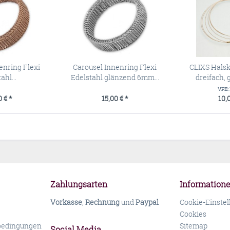
enring Flexi
Carousel Innenring Flexi
CLIXS Halsk
ahl...
Edelstahl glänzend 6mm...
dreifach, 
VPE:
 € *
15,00 € *
10,
Zahlungsarten
Information
Vorkasse
,
Rechnung
und
Paypal
Cookie-Einste
Cookies
bedingungen
Sitemap
Social Media