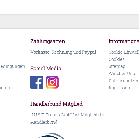
Zahlungsarten
Information
Vorkasse
,
Rechnung
und
Paypal
Cookie-Einste
Cookies
bedingungen
Sitemap
Social Media
Wir über Uns
Datenschutzer
ionen
Impressum
Händlerbund Mitglied
J.U.S.T. Trends GmbH ist Mitglied des
Händlerbund