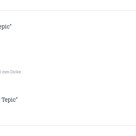
epic"
 2 mm Dicke
 Tepic"