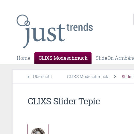
Home
CLIXS Modeschmuck
SlideOn Armbän
Übersicht
CLIXS Modeschmuck
Slider
CLIXS Slider Tepic