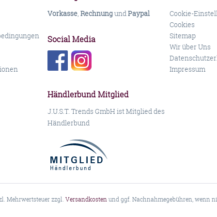
Vorkasse
,
Rechnung
und
Paypal
Cookie-Einste
Cookies
bedingungen
Sitemap
Social Media
Wir über Uns
Datenschutzer
ionen
Impressum
Händlerbund Mitglied
J.U.S.T. Trends GmbH ist Mitglied des
Händlerbund
tzl. Mehrwertsteuer zzgl.
Versandkosten
und ggf. Nachnahmegebühren, wenn nic