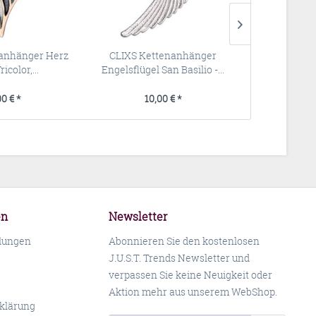
anhänger Herz
CLIXS Kettenanhänger
Polaris
icolor,...
Engelsflügel San Basilio -...
Montanablau,
00 € *
10,00 € *
4,
en
Newsletter
llungen
Abonnieren Sie den kostenlosen
J.U.S.T. Trends Newsletter und
verpassen Sie keine Neuigkeit oder
Aktion mehr aus unserem WebShop.
klärung