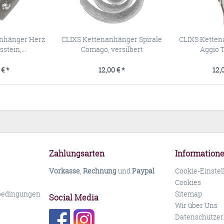
anhänger Herz
CLIXS Kettenanhänger Spirale
CLIXS Ketten
stein,...
Comago, versilbert
Aggio Tr
 € *
12,00 € *
12,
Zahlungsarten
Information
Vorkasse
,
Rechnung
und
Paypal
Cookie-Einste
Cookies
bedingungen
Sitemap
Social Media
Wir über Uns
Datenschutzer