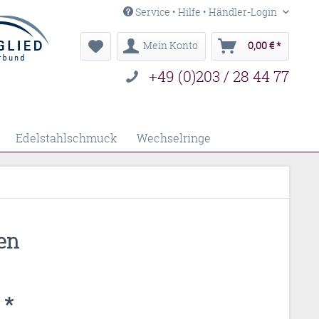
Service • Hilfe • Händler-Login
Mein Konto
0,00 € *
+49 (0)203 / 28 44 77
Edelstahlschmuck
Wechselringe
en
 *