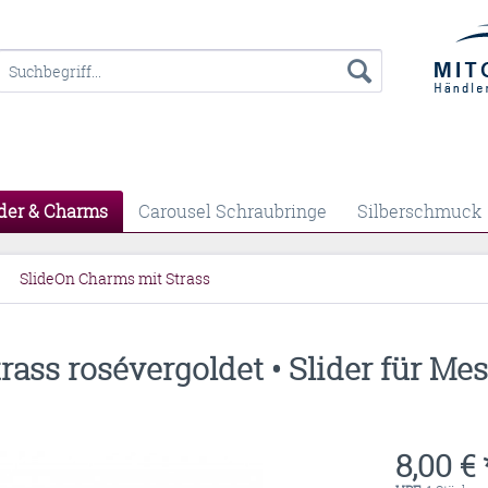
der & Charms
Carousel Schraubringe
Silberschmuck
SlideOn Charms mit Strass
ass rosévergoldet • Slider für Me
8,00 € 