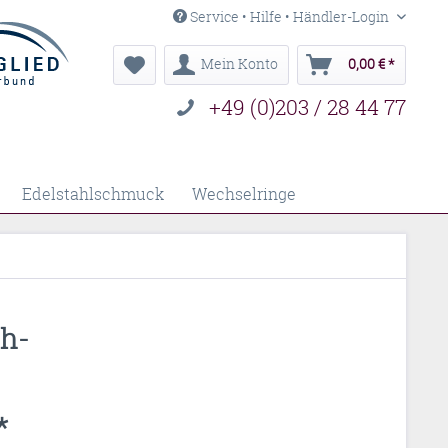
Service • Hilfe • Händler-Login
Mein Konto
0,00 € *
+49 (0)203 / 28 44 77
Edelstahlschmuck
Wechselringe
sh-
*