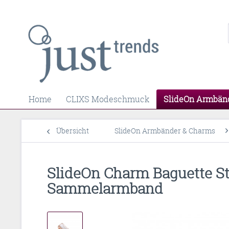
Home
CLIXS Modeschmuck
SlideOn Armbän
Übersicht
SlideOn Armbänder & Charms
SlideOn Charm Baguette Str
Sammelarmband