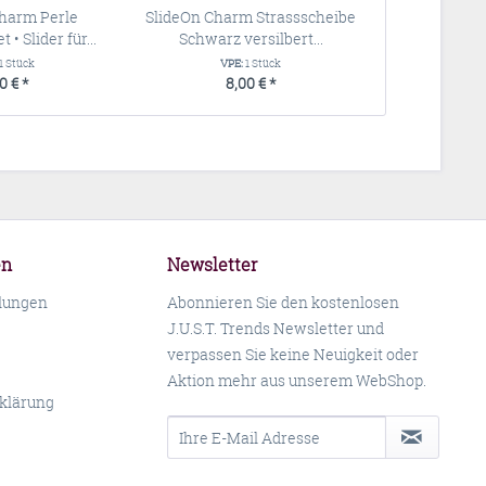
harm Perle
SlideOn Charm Strassscheibe
 • Slider für...
Schwarz versilbert...
1 Stück
VPE:
1 Stück
0 € *
8,00 € *
en
Newsletter
llungen
Abonnieren Sie den kostenlosen
J.U.S.T. Trends Newsletter und
verpassen Sie keine Neuigkeit oder
Aktion mehr aus unserem WebShop.
klärung