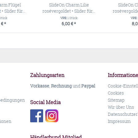
arm Flügel
SlideOn Charm Lilie
SlideOn C
 Slider für...
rosévergoldet • Slider für...
rosévergoldet
 Stück
VPE:
1 Stück
VPE:
 € *
6,00 € *
8,0
Zahlungsarten
Information
Vorkasse
,
Rechnung
und
Paypal
Cookie-Einste
Cookies
bedingungen
Sitemap
Social Media
Wir über Uns
Datenschutzer
ionen
Impressum
Händlerbund Mitglied