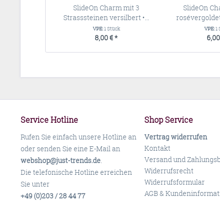
SlideOn Charm mit 3
SlideOn Ch
Strasssteinen versilbert •...
rosévergoldet •
VPE:
1 Stück
VPE:
1
8,00 € *
6,00
Service Hotline
Shop Service
Rufen Sie einfach unsere Hotline an
Vertrag widerrufen
Kontakt
oder senden Sie eine E-Mail an
Versand und Zahlungs
webshop@just-trends.de
.
Widerrufsrecht
Die telefonische Hotline erreichen
Widerrufsformular
Sie unter
AGB & Kundeninformat
+49 (0)203 / 28 44 77